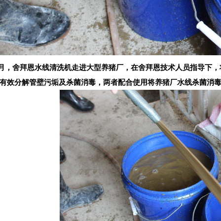
4月，舍拜恩水线清洗机走进大型养猪厂，在舍拜恩技术人员指导下，
有效分解管壁污垢及杀菌消毒，两者配合使用将养猪厂水线杀菌消